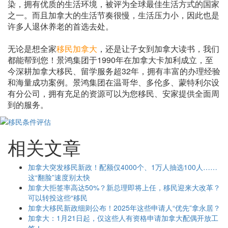
染，拥有优质的生活环境，被评为全球最佳生活方式的国家
之一。而且加拿大的生活节奏很慢，生活压力小，因此也是
许多人退休养老的首选去处。
无论是想全家
移民加拿大
，还是让子女到加拿大读书，我们
都能帮到您！景鸿集团于1990年在加拿大卡加利成立，至
今深耕加拿大移民、留学服务超32年，拥有丰富的办理经验
和海量成功案例。景鸿集团在温哥华、多伦多、蒙特利尔设
有分公司，拥有充足的资源可以为您移民、安家提供全面周
到的服务。
相关文章
加拿大突发移民新政！配额仅4000个、1万人抽选100人……
这“翻脸”速度别太快
加拿大拒签率高达50%？新总理即将上任，移民迎来大改革？
可以转投这些“移民
加拿大移民新政细则公布！2025年这些申请人“优先”拿永居？
加拿大：1月21日起，仅这些人有资格申请加拿大配偶开放工
签！