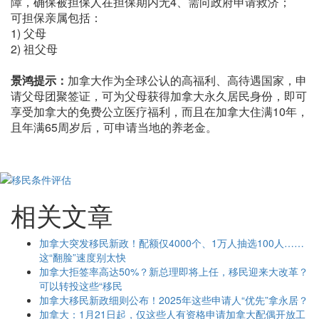
障，确保被担保人在担保期内无4、需向政府申请救济；
可担保亲属包括：
1) 父母
2) 祖父母
景鸿提示：
加拿大作为全球公认的高福利、高待遇国家，申
请父母团聚签证，可为父母获得加拿大永久居民身份，即可
享受加拿大的免费公立医疗福利，而且在加拿大住满10年，
且年满65周岁后，可申请当地的养老金。
相关文章
加拿大突发移民新政！配额仅4000个、1万人抽选100人……
这“翻脸”速度别太快
加拿大拒签率高达50%？新总理即将上任，移民迎来大改革？
可以转投这些“移民
加拿大移民新政细则公布！2025年这些申请人“优先”拿永居？
加拿大：1月21日起，仅这些人有资格申请加拿大配偶开放工