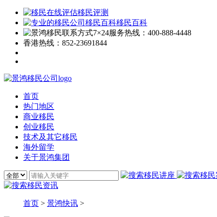
移民评测
移民百科
7×24服务热线：
400-888-4448
香港热线：
852-23691844
首页
热门地区
商业移民
创业移民
技术及其它移民
海外留学
关于景鸿集团
首页
>
景鸿快讯
>