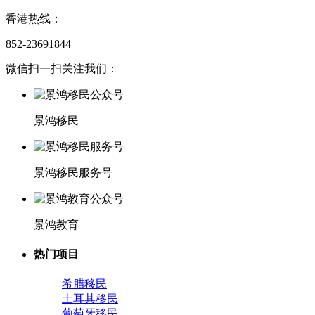
香港热线：
852-23691844
微信扫一扫关注我们：
景鸿移民
景鸿移民服务号
景鸿教育
热门项目
希腊移民
土耳其移民
葡萄牙移民