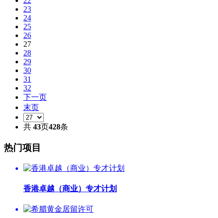
22
23
24
25
26
27
28
29
30
31
32
下一页
末页
共
43
页
428
条
热门项目
香港卓越（商业）专才计划