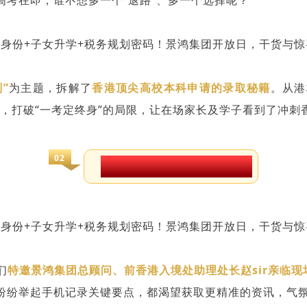
”
为主题，拆解了
香港顶尖高校本科申请的录取秘籍
。从港
优势，打破“一考定终身”的局限，让在场家长及学子看到了冲
02
聚焦香港身份，重磅嘉宾坐镇
们
特邀
景鸿集团总顾问、前香港入境处助理处长
赵sir
亲临现
纷纷举起手机记录关键要点，都渴望获取更精准的资讯，气