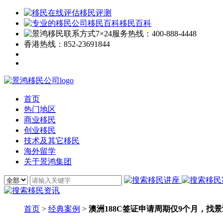
移民评测
移民百科
7×24服务热线：
400-888-4448
香港热线：
852-23691844
首页
热门地区
商业移民
创业移民
技术及其它移民
海外留学
关于景鸿集团
首页
>
经典案例
>
澳洲188C签证申请周期仅9个月，找