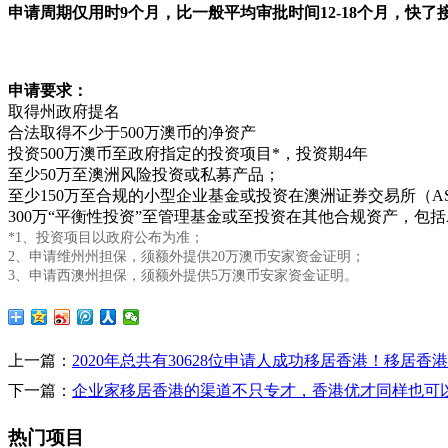
申请周期仅用时9个月，比一般平均审批时间12-18个月，快了
申请要求：
取得州政府提名
合法取得不少于500万澳币的净资产
投资500万澳币至政府指定的投资项目*，投资期4年
至少50万至澳洲风险投资或私募产品；
至少150万至合规的小型企业基金或投资在澳洲证券交易所（A
300万“平衡性投资”至管理基金或至投资在其他合规资产，包
*1、投资项目以政府公布为准；
2、申请维州州担保，须额外提供20万澳币安家资金证明；
3、申请西澳州担保，须额外提供5万澳币安家资金证明。
上一篇：
2020年总共有30628位申请人成功移居香港！移居香
下一篇：
企业家移居香港的渠道不只专才，香港优才同样也可
热门项目