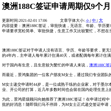
澳洲188C签证申请周期仅9
大
更新时间:2021-02-01 17:06
文章字体大小:
|
中
|
小
内容提要：澳洲188C签证，审批快速，无语言、年龄、学历
申请要求宽松简单、审批快捷，生意工作又比较繁忙，不想在
澳洲188C签证对于申请人没有语言、学历、年龄等要求，更无
的4年内，主申请人每年累计住满40天，或者配偶每年累计住满
对于国内有生意，且生意较为繁忙的申请人来说，
澳洲188C签
而最近，景鸿集团的一位客户朋友M女士，通过我们专业团队
M女士递交申请时44岁，是一位成熟干练的企业家，对于墨
业、开公司的打算，近几年多数时间也会留在国内处理生意上
为此，景鸿星级顾问向她推荐了澳洲188C签证！在申请过程
批的好消息！随即我们马不停蹄，为M女士正式递交签证申请