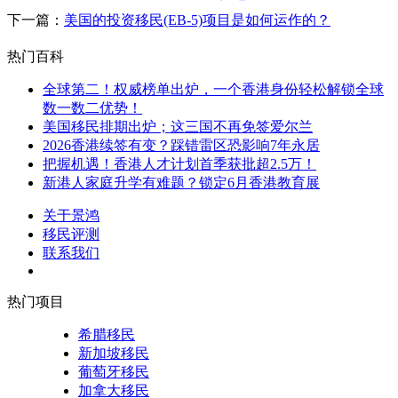
下一篇：
美国的投资移民(EB-5)项目是如何运作的？
热门百科
全球第二！权威榜单出炉，一个香港身份轻松解锁全球
数一数二优势！
美国移民排期出炉；这三国不再免签爱尔兰
2026香港续签有变？踩错雷区恐影响7年永居
把握机遇！香港人才计划首季获批超2.5万！
新港人家庭升学有难题？锁定6月香港教育展
关于景鸿
移民评测
联系我们
热门项目
希腊移民
新加坡移民
葡萄牙移民
加拿大移民