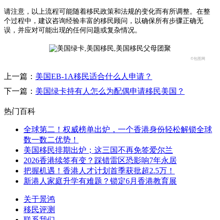
请注意，以上流程可能随着移民政策和法规的变化而有所调整。在整
个过程中，建议咨询经验丰富的移民顾问，以确保所有步骤正确无
误，并应对可能出现的任何问题或复杂情况。
©包图网
上一篇：
美国EB-1A移民适合什么人申请？
下一篇：
美国绿卡持有人怎么为配偶申请移民美国？
热门百科
全球第二！权威榜单出炉，一个香港身份轻松解锁全球
数一数二优势！
美国移民排期出炉；这三国不再免签爱尔兰
2026香港续签有变？踩错雷区恐影响7年永居
把握机遇！香港人才计划首季获批超2.5万！
新港人家庭升学有难题？锁定6月香港教育展
关于景鸿
移民评测
联系我们