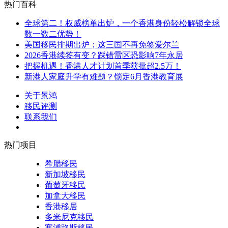
热门百科
全球第二！权威榜单出炉，一个香港身份轻松解锁全球
数一数二优势！
美国移民排期出炉；这三国不再免签爱尔兰
2026香港续签有变？踩错雷区恐影响7年永居
把握机遇！香港人才计划首季获批超2.5万！
新港人家庭升学有难题？锁定6月香港教育展
关于景鸿
移民评测
联系我们
热门项目
希腊移民
新加坡移民
葡萄牙移民
加拿大移民
香港移居
多米尼克移民
塞浦路斯移民