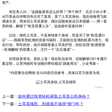
资产。
肯定有人问：“这跳板真有这么好用？”举个例子：北京小伙小李，
40万美金在伊斯坦布尔买了套房，拿了土耳其身份。现在他每周飞欧
洲谈生意，周末回土耳其度假，偶尔还能免签去日本团建——用一套
房的钱，解锁了“欧亚双重人生”，这波操作直接封神！
记住：移民土耳其，不是单纯拿个身份，而是买了张“欧亚通行
证”——既能享受欧洲的浪漫与福利，又能抓住亚洲的机遇与潜力。现
在行动，明年的你，或许就能拿着土耳其护照，轻松实现“欧洲度假
+亚洲赚钱”的双重人生，主打一个“左右逢源”～
别等政策变动、房价上涨！现在私信咨询，还能解锁1对1专属方
案定制，让景鸿移民专业顾问帮你规划“跳板用法”，少走弯路～
*内容整合自网络/含AI内容仅供参考，具体以官方政策为准。
©包图网
上一篇：
如何通过投资轻松获取土耳其公民身份？
下一篇：
土耳其移民，到底值不值得“锁”3年？