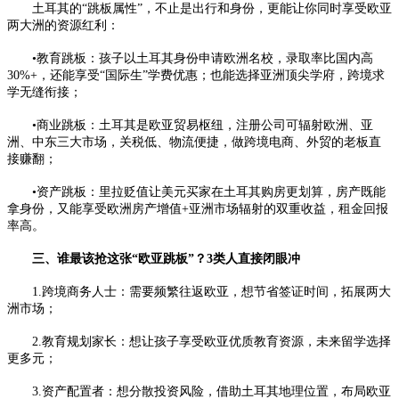
土耳其的“跳板属性”，不止是出行和身份，更能让你同时享受欧亚
两大洲的资源红利：
•教育跳板：孩子以土耳其身份申请欧洲名校，录取率比国内高
30%+，还能享受“国际生”学费优惠；也能选择亚洲顶尖学府，跨境求
学无缝衔接；
•商业跳板：土耳其是欧亚贸易枢纽，注册公司可辐射欧洲、亚
洲、中东三大市场，关税低、物流便捷，做跨境电商、外贸的老板直
接赚翻；
•资产跳板：里拉贬值让美元买家在土耳其购房更划算，房产既能
拿身份，又能享受欧洲房产增值+亚洲市场辐射的双重收益，租金回报
率高。
三、谁最该抢这张“欧亚跳板”？3类人直接闭眼冲
1.跨境商务人士：需要频繁往返欧亚，想节省签证时间，拓展两大
洲市场；
2.教育规划家长：想让孩子享受欧亚优质教育资源，未来留学选择
更多元；
3.资产配置者：想分散投资风险，借助土耳其地理位置，布局欧亚