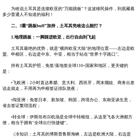
为啥说土耳其是连接欧亚的“万能跳板”？这波移民操作，到底藏着
多少普通人不知道的福利！
二、3重“跳板buff”加持，土耳其凭啥这么能打？
1.地理跳板：一脚踩进欧亚，出行自由到飞起
土耳其最绝的优势，就是“横跨欧亚大陆”的地理位置——左边是欧
盟、申根区，右边是中东、中亚，相当于站在“世界十字路口”。
持有土耳其护照，免签/落地签全球110+国家和地区，更关键的
是：
•飞欧洲：2小时直达希腊、意大利、西班牙，周末熘娃、商务出差
说走就走，不用再为申根签证排队熬夜；
•闯亚洲：免签日本、新加坡、韩国，跨境办公、东南亚谈生意，
省去签证繁琐流程；
•转全球：伊斯坦布尔机场是全球中转枢纽，从这里飞各大洲都方
便，相当于拥有“全球出行快捷键”。
（冷知识：土耳其的博斯普鲁斯海峡，左边是欧洲大陆，右边是