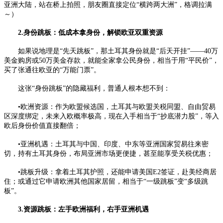
亚洲大陆，站在桥上拍照，朋友圈直接定位“横跨两大洲”，格调拉满
～）
2.身份跳板：低成本拿身份，解锁欧亚双重资源
如果说地理是“先天跳板”，那土耳其身份就是“后天开挂”——40万
美金购房或50万美金存款，就能全家拿公民身份，相当于用“平民价”，
买了张通往欧亚的“万能门票”。
这张“身份跳板”的隐藏福利，普通人根本想不到：
•欧洲资源：作为欧盟候选国，土耳其与欧盟关税同盟、自由贸易
区深度绑定，未来入欧概率极高，现在入手相当于“抄底潜力股”，等入
欧后身份价值直接翻倍；
•亚洲机遇：土耳其与中国、印度、中东等亚洲国家贸易往来密
切，持有土耳其身份，布局亚洲市场更便捷，甚至能享受关税优惠；
•跳板升级：拿着土耳其护照，还能申请美国E2签证，赴美经商居
住；或通过它申请欧洲其他国家居留，相当于“一级跳板”变“多级跳
板”。
3.资源跳板：左手欧洲福利，右手亚洲机遇