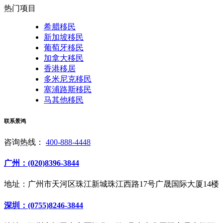
热门项目
希腊移民
新加坡移民
葡萄牙移民
加拿大移民
香港移居
多米尼克移民
塞浦路斯移民
马其他移民
联系景鸿
咨询热线：
400-888-4448
广州：(020)8396-3844
地址：广州市天河区珠江新城珠江西路17号广晟国际大厦14楼
深圳：(0755)8246-3844