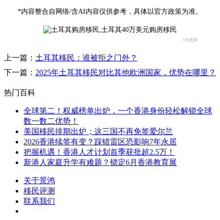
*内容整合自网络/含AI内容仅供参考，具体以官方政策为准。
©包图网
上一篇：
土耳其移民：谁被拒之门外？
下一篇：
2025年土耳其移民对比其他欧洲国家，优势在哪里？
热门百科
全球第二！权威榜单出炉，一个香港身份轻松解锁全球
数一数二优势！
美国移民排期出炉；这三国不再免签爱尔兰
2026香港续签有变？踩错雷区恐影响7年永居
把握机遇！香港人才计划首季获批超2.5万！
新港人家庭升学有难题？锁定6月香港教育展
关于景鸿
移民评测
联系我们