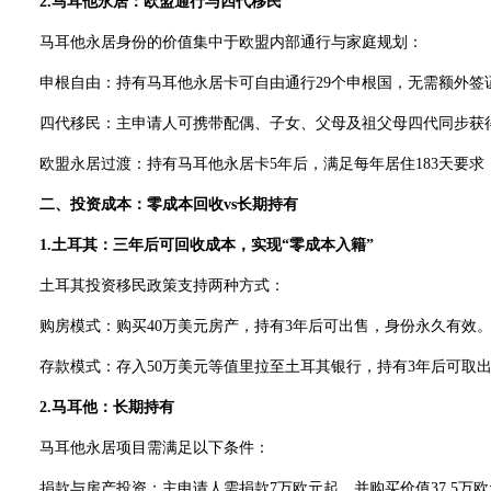
2.马耳他永居：欧盟通行与四代移民
马耳他永居身份的价值集中于欧盟内部通行与家庭规划：
申根自由：持有马耳他永居卡可自由通行29个申根国，无需额外签
四代移民：主申请人可携带配偶、子女、父母及祖父母四代同步获得
欧盟永居过渡：持有马耳他永居卡5年后，满足每年居住183天要求
二、投资成本：零成本回收vs长期持有
1.土耳其：三年后可回收成本，实现“零成本入籍”
土耳其投资移民政策支持两种方式：
购房模式：购买40万美元房产，持有3年后可出售，身份永久有效
存款模式：存入50万美元等值里拉至土耳其银行，持有3年后可取出
2.马耳他：长期持有
马耳他永居项目需满足以下条件：
捐款与房产投资：主申请人需捐款7万欧元起，并购买价值37.5万欧元