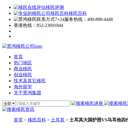
移民评测
移民百科
7×24服务热线：
400-888-4448
香港热线：
852-23691844
首页
热门地区
商业移民
创业移民
技术及其它移民
海外留学
关于景鸿集团
首页
>
移民百科
>
土耳其
>
土耳其大国护照VS马耳他四