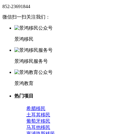
852-23691844
微信扫一扫关注我们：
景鸿移民
景鸿移民服务号
景鸿教育
热门项目
希腊移民
土耳其移民
葡萄牙移民
马耳他移民
塞浦路斯移民