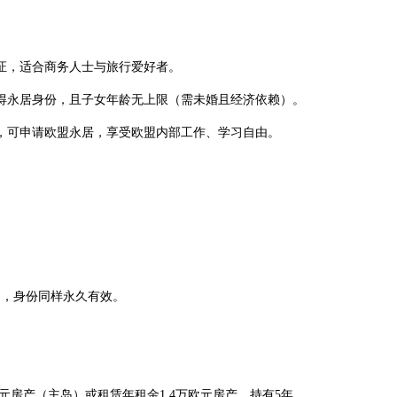
证，适合商务人士与旅行爱好者。
永居身份，且子女年龄无上限（需未婚且经济依赖）。
，可申请欧盟永居，享受欧盟内部工作、学习自由。
。
，身份同样永久有效。
房产（主岛）或租赁年租金1.4万欧元房产，持有5年。