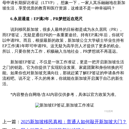
母申请长期探访准证（LTVP）。想象一下，一家人其乐融融地在新加
坡生活，享受优质的教育和医疗资源，这难道不是一种幸福吗？
6.永居通道：EP满2年，PR梦想近在咫尺
说到移民新加坡，很多人最终的目标都是成为永久居民（PR）。
而EP签证，无疑是通往PR的一条重要途径。持有EP满2年后，你就可
以申请PR。而且，根据最新的政策，新加坡公立大学硕士毕业生持有
EP工作满1年即可申请PR。这无疑为高学历人才提供了更多的机会。
所以，只要你努力工作，积极融入当地社会，PR梦想就不再遥远。
新加坡EP签证，不仅是一张工作准证，更是一把开启新加坡生活
之门的钥匙。它为你提供了实现职业发展、家庭团聚和身份转换的可
能。如果你也对新加坡充满向往，那就赶紧了解EP签证的申请条件和
流程吧。说不定，不久的将来，你就能在新加坡开启属于自己的新生
活。
*内容整合自网络/含AI内容仅供参考，具体以官方政策为准。
©包图网
上一篇：
2025新加坡移民真相：普通人如何敲开新加坡大门？