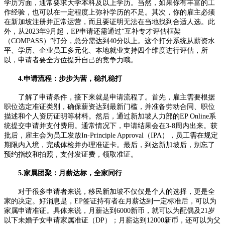
学历方面，通常要求大学本科及以上学历。当然，如果你有丰富的工
作经验，也可以在一定程度上弥补学历的不足。其次，你的雇主必须
在新加坡注册并正常运营，而且要证明无法在当地找到合适人选。此
外，从2023年9月起，EP申请还需通过“互补专才评估框架
（COMPASS）”打分，总分需达到40分以上。这个打分系统从薪资水
平、学历、企业员工多元化、本地就业支持四个维度进行评估，所
以，申请者要全方位提升自己的竞争力哦。
4.申请流程：步步为营，稳扎稳打
了解了申请条件，接下来就是申请流程了。首先，雇主需要根据
职位选定准证类别，确保薪资达到最新门槛，并准备劳动合同、职位
描述和个人资历证明等材料。然后，通过新加坡人力部的EP Online系
统提交申请并支付费用。通常情况下，申请结果会在3-8周内出来。获
批后，雇主会为员工发放In-Principle Approval（IPA），员工需在规定
期限内入境，完成体检并办理准证卡。最后，到达新加坡后，别忘了
预约指纹和拍照，支付发证费，领取准证。
5.家属团聚：月薪达标，全家同行
对于很多申请者来说，移民新加坡不仅仅是个人的选择，更是全
家的决定。好消息是，EP签证持有者在月薪达到一定标准后，可以为
家属申请准证。具体来说，月薪达到6000新币，就可以为配偶及21岁
以下未婚子女申请家属准证（DP）；月薪达到12000新币，还可以为父