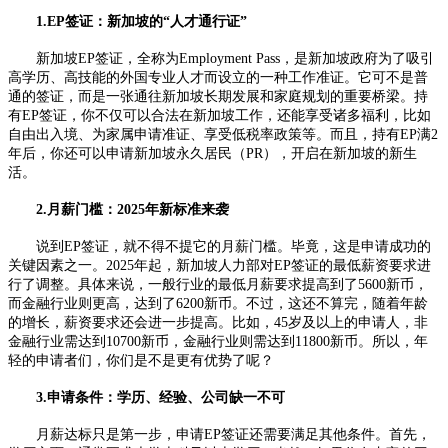
1.EP签证：新加坡的“人才通行证”
新加坡EP签证，全称为Employment Pass，是新加坡政府为了吸引
高学历、高技能的外国专业人才而设立的一种工作准证。它可不是普
通的签证，而是一张通往新加坡长期发展和家庭规划的重要桥梁。持
有EP签证，你不仅可以合法在新加坡工作，还能享受诸多福利，比如
自由出入境、为家属申请准证、享受低税率政策等。而且，持有EP满2
年后，你还可以申请新加坡永久居民（PR），开启在新加坡的新生
活。
2.月薪门槛：2025年新标准来袭
说到EP签证，就不得不提它的月薪门槛。毕竟，这是申请成功的
关键因素之一。2025年起，新加坡人力部对EP签证的最低薪资要求进
行了调整。具体来说，一般行业的最低月薪要求提高到了5600新币，
而金融行业则更高，达到了6200新币。不过，这还不算完，随着年龄
的增长，薪资要求还会进一步提高。比如，45岁及以上的申请人，非
金融行业需达到10700新币，金融行业则需达到11800新币。所以，年
轻的申请者们，你们是不是更有优势了呢？
3.申请条件：学历、经验、公司缺一不可
月薪达标只是第一步，申请EP签证还需要满足其他条件。首先，