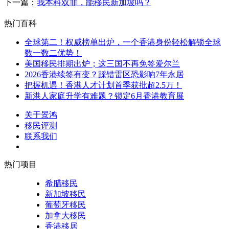
下一篇：
我本科双非，能移民新加坡吗？
热门百科
全球第二！权威榜单出炉，一个香港身份轻松解锁全球
数一数二优势！
美国移民排期出炉；这三国不再免签爱尔兰
2026香港续签有变？踩错雷区恐影响7年永居
把握机遇！香港人才计划首季获批超2.5万！
新港人家庭升学有难题？锁定6月香港教育展
关于景鸿
移民评测
联系我们
热门项目
希腊移民
新加坡移民
葡萄牙移民
加拿大移民
香港移居