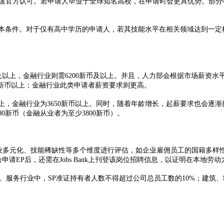
官方认可。若申请人毕业于全球知名高校，在申请时会更具优势。部分
条件。对于仅有高中学历的申请人，若其技能水平在相关领域达到一定
币及以上，金融行业则需6200新币及以上。并且，人力部会根据市场薪资
新币以上；金融行业此类申请者薪资要求则更高。​
以上，金融行业为3650新币以上。同时，随着年龄增长，起薪要求也会逐渐
00新币（金融从业者为至少3800新币）。​
企业多元化、技能稀缺性等多个维度进行评估，如企业雇佣员工的国籍多
估，确认适合申请EP后，还需在Jobs Bank上刊登该岗位招聘信息，以证明在本地
服务行业中，SP准证持有者人数不得超过公司总员工数的10%；建筑、