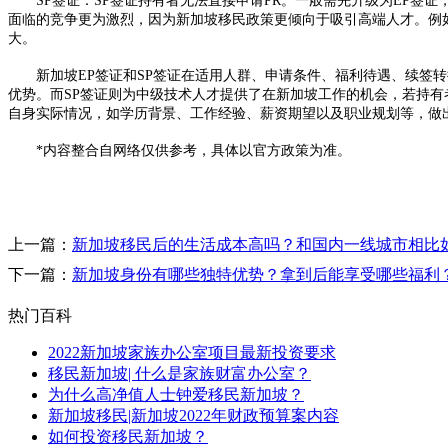
SP签证：SP签证持有者无法直接申请PR。一般需先升级为EP签证，
面临的竞争更为激烈，因为新加坡移民政策更倾向于吸引高端人才。例
大。​
新加坡EP签证和SP签证在适用人群、申请条件、福利待遇、续签转
优势。而SP签证则为中级技术人才提供了在新加坡工作的机会，若持
自身实际情况，如学历背景、工作经验、薪资期望以及职业规划等，做
*内容整合自网络仅供参考，具体以官方政策为准。
上一篇：
新加坡移民后的生活成本高吗？和国内一线城市相比
下一篇：
新加坡身份有哪些独特优势？拿到后能享受哪些福利？
热门百科
2022新加坡家族办公室项目最新投资要求
移民新加坡| 什么是家族财富办公室？
为什么高净值人士钟爱移民新加坡？
新加坡移民|新加坡2022年财政预算案内容
如何投资移民新加坡？