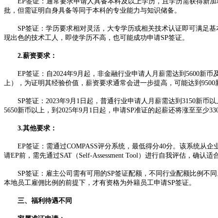
EP签证：通常要求申请人具备本科及以上学历，且学历需获得新加坡
批，但需证明自身具备等同于本科的专业能力与知识储备。​
SP签证：学历要求相对灵活，大专学历或相关技术认证即可满足基本
现出色的技术工人，即使学历不高，也可能成功申请SP签证。​
2.薪资要求：​
EP签证：自2024年9月起，非金融行业申请人月薪需达到5600新
上），为证明其经验价值，薪资要求通常会进一步提高，可能达到9500
SP签证：2023年9月1日起，普通行业申请人月薪需达到3150新币
5650新币以上，到2025年9月1日起，申请SP准证的起薪还将涨至至少33
3.其他要求：
EP签证：需通过COMPASS评分系统，最低得分40分。该系统从
请EP前，需先通过SAT（Self-Assessment Tool）进行自我评
SP签证：雇主公司需有可用的SP签证配额，不同行业配额比例不同。
本地员工雇佣比例的前提下，才有资格为外籍员工申请SP签证。​
三、福利待遇不同​