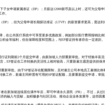
以下子女申请家属准证（DP）；月薪达12000新币及以上时，还可为父母
作。​
DP），但为父母申请长期探访准证（LTVP）的薪资要求更高，需达到1
，在公共医疗系统中可享受更多优惠政策，例如部分医疗费用报销比例更
公积金等福利，但在保障程度和范围上，与EP签证持有者存在一定差距。​
通行证到期前2个月提交申请，由新加坡人力部重新审批。对于经验丰富且
而言，EP签证在工作转换的灵活性上相对较高，只要新雇主愿意提供担保并
部重新审批。由于SP签证存在配额限制，且对雇主公司本地员工雇佣比例
转换工作，新雇主同样需有可用的SP签证配额，且要重新提交申请，审批
者在新加坡连续居住满半年后，即可申请永久居民（PR）。不过，从过往
济的融入与贡献，如积极参与社区活动、推动企业业务发展等，这些因素都