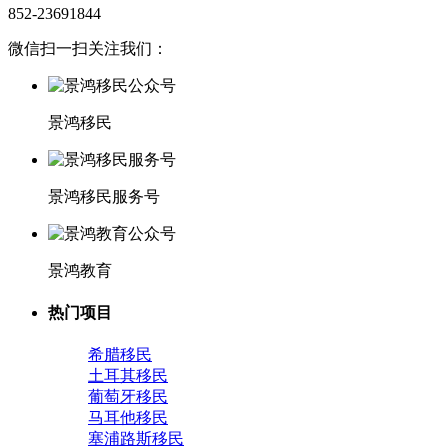
852-23691844
微信扫一扫关注我们：
景鸿移民
景鸿移民服务号
景鸿教育
热门项目
希腊移民
土耳其移民
葡萄牙移民
马耳他移民
塞浦路斯移民