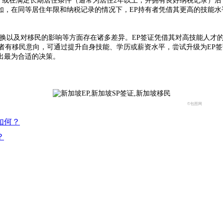
或在满足长期居住条件（通常为居住2年以上，并拥有良好纳税记录）后，
如，在同等居住年限和纳税记录的情况下，EP持有者凭借其更高的技能水
换以及对移民的影响等方面存在诸多差异。EP签证凭借其对高技能人才
有者有移民意向，可通过提升自身技能、学历或薪资水平，尝试升级为EP
出最为合适的决策。
©包图网
如何？
​