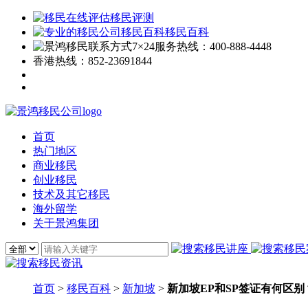
移民评测
移民百科
7×24服务热线：
400-888-4448
香港热线：
852-23691844
首页
热门地区
商业移民
创业移民
技术及其它移民
海外留学
关于景鸿集团
首页
>
移民百科
>
新加坡
>
新加坡EP和SP签证有何区别