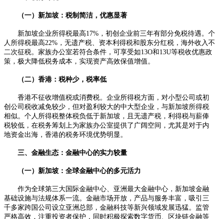
（一）新加坡：税制简洁，优惠显著
新加坡企业所得税最高17%，初创企业前三年有部分免税待遇。个
人所得税最高22%，无遗产税、资本利得税和股东分红税，海外收入不
二次征税。家族办公室若符合条件，可享受如13O和13U等税收优惠政
策，极大降低税务成本，实现资产高效保值增值。
（二）香港：税种少，税率低
香港不征收增值税或消费税。企业所得税方面，对小型公司或初
创公司税收减免较少，但对盈利较大的中大型企业，与新加坡所得税
相似。个人所得税整体税负低于新加坡，且无遗产税，利得税与薪俸
税较低，在税务筹划上为家族办公室提供了广阔空间，尤其是对于内
地资金出海，香港的税务环境优势明显。
三、金融生态：金融中心的实力较量
（一）新加坡：全球金融中心的多元活力
作为全球第三大国际金融中心、亚洲最大金融中心，新加坡金融
基础设施与法规体系一流。金融市场开放，产品与服务丰富，吸引三
千多家跨国公司设立亚洲总部，金融科技等新兴领域发展迅猛。监管
严格高效，注重投资者保护，同时积极探索数字货币、区块链金融等