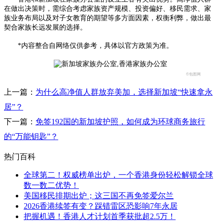
在做出决策时，需综合考虑家族资产规模、投资偏好、移民需求、家
族业务布局以及对子女教育的期望等多方面因素，权衡利弊，做出最
契合家族长远发展的选择。
*内容整合自网络仅供参考，具体以官方政策为准。
©包图网
上一篇：
为什么高净值人群放弃美加，选择新加坡“快速拿永
居”？
下一篇：
免签192国的新加坡护照，如何成为环球商务旅行
的“万能钥匙”​？
热门百科
全球第二！权威榜单出炉，一个香港身份轻松解锁全球
数一数二优势！
美国移民排期出炉；这三国不再免签爱尔兰
2026香港续签有变？踩错雷区恐影响7年永居
把握机遇！香港人才计划首季获批超2.5万！