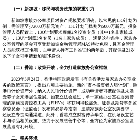
（一）新加坡：移民与税务政策的双重引力
新加坡家族办公室项目对资产规模要求明确。以常见的13O计划为
例，需管理至少2000万新元资产，13U计划门槛则为5000万新元。投资
管理人员配置上，13O计划要求雇佣2名投资专员（其中1名非家族成
员），13U计划需3名专员（1名非家族成员）。满足这些条件，家族办
公室管理的基金可享受新加坡金融管理局MAS特批免税，且基金管理
人员能获得EP名额，主申请人持有工作准证约两年后，其配偶及21岁
以下子女可申请新加坡PR身份。
（二）香港：政策开放，全力打造家族办公室枢纽
2023年3月24日，香港特区政府发表《有关香港发展家族办公室业
务的政策宣言》，提出八项主要措施。新的“资本投资者入境计划”，除
港币计价资产外，纳入人民币计价资产，成功申请者可携配偶及未婚
受养子女来港居住发展。如获立法会通过，单一家族办公室在香港管
理的家族投资控权工具（FIHVs）将获利得税豁免。证券及期货事务监
察委员会（证监会）发布简易参考指南，厘清家族办公室发牌要求，
还设立专责沟通渠道。此外，香港成立财富传承学院、在机场设立艺
术与珍品相关设施、致力于发展慈善中心等，全方位为家族办公室发
展营造有利环境。
二、税务环境