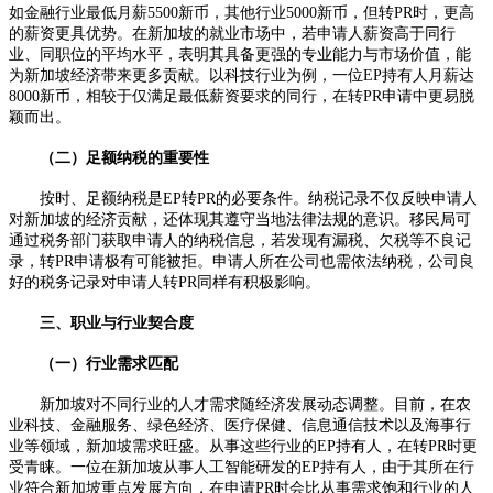
如金融行业最低月薪5500新币，其他行业5000新币，但转PR时，更高
的薪资更具优势。在新加坡的就业市场中，若申请人薪资高于同行
业、同职位的平均水平，表明其具备更强的专业能力与市场价值，能
为新加坡经济带来更多贡献。以科技行业为例，一位EP持有人月薪达
8000新币，相较于仅满足最低薪资要求的同行，在转PR申请中更易脱
颖而出。​
（二）足额纳税的重要性​
按时、足额纳税是EP转PR的必要条件。纳税记录不仅反映申请人
对新加坡的经济贡献，还体现其遵守当地法律法规的意识。移民局可
通过税务部门获取申请人的纳税信息，若发现有漏税、欠税等不良记
录，转PR申请极有可能被拒。申请人所在公司也需依法纳税，公司良
好的税务记录对申请人转PR同样有积极影响。​
三、职业与行业契合度​
（一）行业需求匹配​
新加坡对不同行业的人才需求随经济发展动态调整。目前，在农
业科技、金融服务、绿色经济、医疗保健、信息通信技术以及海事行
业等领域，新加坡需求旺盛。从事这些行业的EP持有人，在转PR时更
受青睐。一位在新加坡从事人工智能研发的EP持有人，由于其所在行
业符合新加坡重点发展方向，在申请PR时会比从事需求饱和行业的人