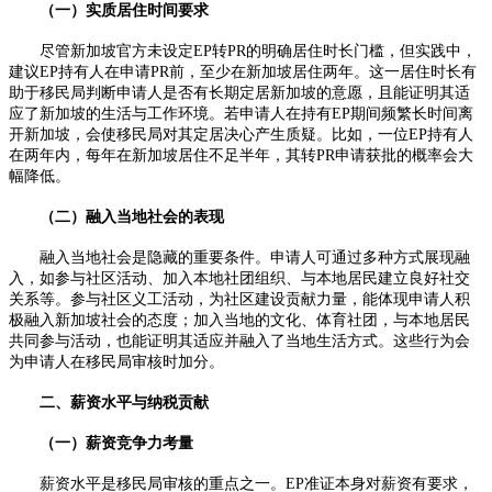
（一）实质居住时间要求​
尽管新加坡官方未设定EP转PR的明确居住时长门槛，但实践中，
建议EP持有人在申请PR前，至少在新加坡居住两年。这一居住时长有
助于移民局判断申请人是否有长期定居新加坡的意愿，且能证明其适
应了新加坡的生活与工作环境。若申请人在持有EP期间频繁长时间离
开新加坡，会使移民局对其定居决心产生质疑。比如，一位EP持有人
在两年内，每年在新加坡居住不足半年，其转PR申请获批的概率会大
幅降低。​
（二）融入当地社会的表现
融入当地社会是隐藏的重要条件。申请人可通过多种方式展现融
入，如参与社区活动、加入本地社团组织、与本地居民建立良好社交
关系等。参与社区义工活动，为社区建设贡献力量，能体现申请人积
极融入新加坡社会的态度；加入当地的文化、体育社团，与本地居民
共同参与活动，也能证明其适应并融入了当地生活方式。这些行为会
为申请人在移民局审核时加分。​
二、薪资水平与纳税贡献​
（一）薪资竞争力考量​
薪资水平是移民局审核的重点之一。EP准证本身对薪资有要求，