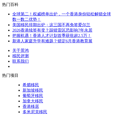
热门百科
全球第二！权威榜单出炉，一个香港身份轻松解锁全球
数一数二优势！
美国移民排期出炉；这三国不再免签爱尔兰
2026香港续签有变？踩错雷区恐影响7年永居
把握机遇！香港人才计划首季获批超2.5万！
新港人家庭升学有难题？锁定6月香港教育展
关于景鸿
移民评测
联系我们
热门项目
希腊移民
新加坡移民
葡萄牙移民
加拿大移民
香港移居
多米尼克移民