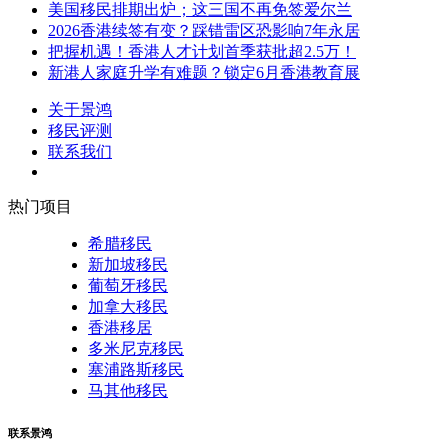
美国移民排期出炉；这三国不再免签爱尔兰
2026香港续签有变？踩错雷区恐影响7年永居
把握机遇！香港人才计划首季获批超2.5万！
新港人家庭升学有难题？锁定6月香港教育展
关于景鸿
移民评测
联系我们
热门项目
希腊移民
新加坡移民
葡萄牙移民
加拿大移民
香港移居
多米尼克移民
塞浦路斯移民
马其他移民
联系景鸿