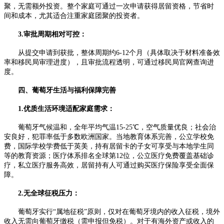
聚，无需额外投资。整个家庭可通过一次申请获得居留资格，节省时
间和成本，尤其适合注重家庭团聚的投资者。​
3.审批周期相对可控：
从提交申请到获批，整体周期约6-12个月（具体取决于材料准备效
率和移民局审理进度），且审批流程透明，可通过移民局官网查询进
度。
四、葡萄牙生活与福利保障完善​
1.优质生活环境适配家庭需求：
葡萄牙气候温和，全年平均气温15-25℃，空气质量优良；社会治
安良好，犯罪率低于多数欧洲国家。当地教育体系完善，公立学校免
费，国际学校学费低于英美，持有居留卡的子女可享受与本地学生同
等的教育资源；医疗体系排名全球第12位，公立医疗免费覆盖基础诊
疗，私立医疗服务高效，居留持有人可通过购买医疗保险享受全面保
障。​
2.无全球征税压力：
葡萄牙实行“属地征税”原则，仅对在葡萄牙境内的收入征税，境外
收入无需向葡萄牙缴税（需申报但免税）。对于有海外资产或收入的