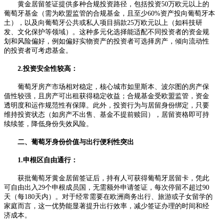
黄金居留签证提供多种合规投资路径，包括投资50万欧元以上的
葡萄牙基金（需为欧盟监管的合规基金，且至少60%资产投向葡萄牙本
土），以及向葡萄牙公共或私人项目捐款25万欧元以上（如科技研
发、文化保护等领域）。这种多元化选择能适配不同投资者的资金规
划和风险偏好，例如偏好实物资产的投资者可选择房产，倾向流动性
的投资者可考虑基金。​
2.投资安全性较高：
葡萄牙房产市场相对稳定，核心城市如里斯本、波尔图的房产保
值性较强，且房产可出租获得稳定收益；合规基金受欧盟监管，资金
透明度和运作规范性有保障。此外，投资行为与居留身份绑定，只要
维持投资状态（如房产不出售、基金不提前赎回），居留资格即可持
续续签，降低身份失效风险。​
二、葡萄牙身份价值与出行便利性突出​
1.申根区自由通行：
获批葡萄牙黄金居留签证后，持有人可获得葡萄牙居留卡，凭此
可自由出入29个申根成员国，无需额外申请签证，每次停留不超过90
天（每180天内）。对于经常需要在欧洲商务出行、旅游或子女留学的
家庭而言，这一优势能显著提升出行效率，减少签证办理的时间和经
济成本。​