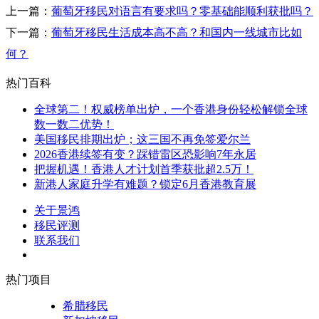
上一篇：
葡萄牙移民对语言有要求吗？零基础能顺利获批吗？
下一篇：
葡萄牙移民生活成本高不高？和国内一线城市比如
何？
热门百科
全球第二！权威榜单出炉，一个香港身份轻松解锁全球
数一数二优势！
美国移民排期出炉；这三国不再免签爱尔兰
2026香港续签有变？踩错雷区恐影响7年永居
把握机遇！香港人才计划首季获批超2.5万！
新港人家庭升学有难题？锁定6月香港教育展
关于景鸿
移民评测
联系我们
热门项目
希腊移民