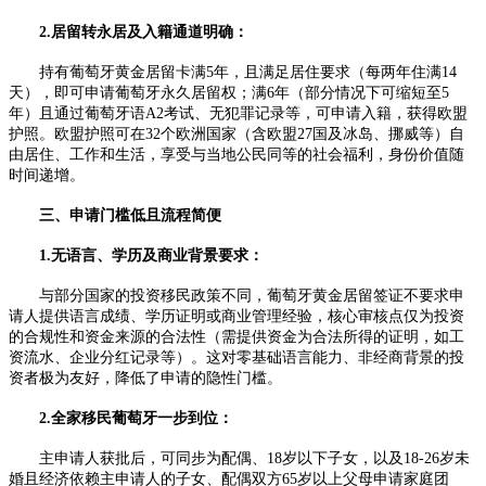
2.居留转永居及入籍通道明确：
持有葡萄牙黄金居留卡满5年，且满足居住要求（每两年住满14
天），即可申请葡萄牙永久居留权；满6年（部分情况下可缩短至5
年）且通过葡萄牙语A2考试、无犯罪记录等，可申请入籍，获得欧盟
护照。欧盟护照可在32个欧洲国家（含欧盟27国及冰岛、挪威等）自
由居住、工作和生活，享受与当地公民同等的社会福利，身份价值随
时间递增。​
三、申请门槛低且流程简便​
1.无语言、学历及商业背景要求：
与部分国家的投资移民政策不同，葡萄牙黄金居留签证不要求申
请人提供语言成绩、学历证明或商业管理经验，核心审核点仅为投资
的合规性和资金来源的合法性（需提供资金为合法所得的证明，如工
资流水、企业分红记录等）。这对零基础语言能力、非经商背景的投
资者极为友好，降低了申请的隐性门槛。​
2.全家移民葡萄牙一步到位：
主申请人获批后，可同步为配偶、18岁以下子女，以及18-26岁未
婚且经济依赖主申请人的子女、配偶双方65岁以上父母申请家庭团