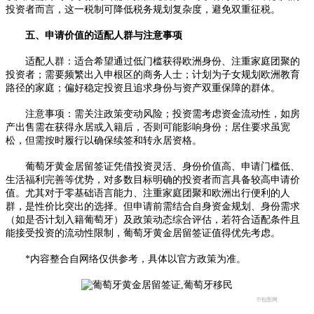
投资者而言，这一税制可降低税务规划复杂度，避免双重征税。​
五、申请价值的适配人群与注意事项​
适配人群：适合希望通过低门槛获得欧洲身份、注重家庭团聚的
投资者；需要频繁出入申根区的商务人士；计划为子女规划欧洲教育
路径的家庭；偏好稳定投资且追求身份与资产双重保障的群体。​
注意事项：需关注政策变动风险；投资需考虑资金流动性，如房
产出售需在获得永居或入籍后，否则可能影响身份；居住要求虽宽
松，但需按时履行以确保续签和转永居资格。​
葡萄牙黄金居留签证凭借投资灵活、身份价值高、申请门槛低、
生活福利完善等优势，对多数目标明确的投资者而言具备较高申请价
值。尤其对于零基础语言能力、注重家庭团聚和欧洲出行便利的人
群，是性价比突出的选择。但申请前需结合自身资金规划、身份需求
（如是否计划入籍葡萄牙）及政策动态综合评估，若符合适配条件且
能接受投资的流动性限制，葡萄牙黄金居留签证值得优先考虑。
*内容整合自网络仅供参考，具体以官方政策为准。
©包图网