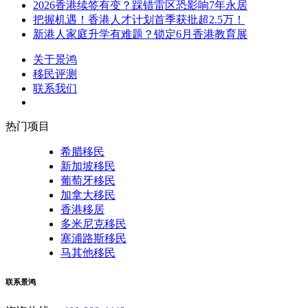
2026香港续签有变？踩错雷区恐影响7年永居
把握机遇！香港人才计划首季获批超2.5万！
新港人家庭升学有难题？锁定6月香港教育展
关于景鸿
移民评测
联系我们
热门项目
希腊移民
新加坡移民
葡萄牙移民
加拿大移民
香港移居
多米尼克移民
塞浦路斯移民
马其他移民
联系景鸿