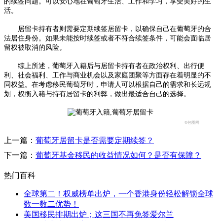
的续签问题。可以安心地在葡萄牙生活、工作和学习，享受美好的生
活。
居留卡持有者则需要定期续签居留卡，以确保自己在葡萄牙的合
法居住身份。如果未能按时续签或者不符合续签条件，可能会面临居
留权被取消的风险。
综上所述，葡萄牙入籍后与居留卡持有者在政治权利、出行便
利、社会福利、工作与商业机会以及家庭团聚等方面存在着明显的不
同权益。在考虑移民葡萄牙时，申请人可以根据自己的需求和长远规
划，权衡入籍与持有居留卡的利弊，做出最适合自己的选择。
©包图网
上一篇：
葡萄牙居留卡是否需要定期续签？
下一篇：
葡萄牙基金移民的收益情况如何？是否有保障？
热门百科
全球第二！权威榜单出炉，一个香港身份轻松解锁全球
数一数二优势！
美国移民排期出炉；这三国不再免签爱尔兰