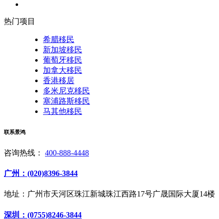
热门项目
希腊移民
新加坡移民
葡萄牙移民
加拿大移民
香港移居
多米尼克移民
塞浦路斯移民
马其他移民
联系景鸿
咨询热线：
400-888-4448
广州：(020)8396-3844
地址：广州市天河区珠江新城珠江西路17号广晟国际大厦14楼
深圳：(0755)8246-3844