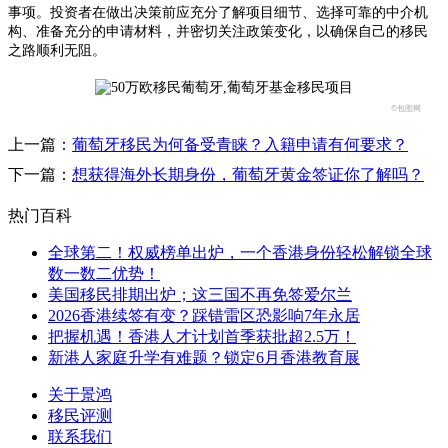
事项。投资者在做出决策前应充分了解项目细节、选择可靠的中介机
构、准备充分的申请材料，并密切关注政策变化，以确保自己的移民
之路顺利无阻。
©包图网
上一篇：
葡萄牙移民为何备受青睐？入籍申请有何要求？
下一篇：
想获得海外长期身份，葡萄牙黄金签证你了解吗？
热门百科
全球第二！权威榜单出炉，一个香港身份轻松解锁全球
数一数二优势！
美国移民排期出炉；这三国不再免签爱尔兰
2026香港续签有变？踩错雷区恐影响7年永居
把握机遇！香港人才计划首季获批超2.5万！
新港人家庭升学有难题？锁定6月香港教育展
关于景鸿
移民评测
联系我们