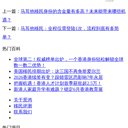
©包图网
上一篇：
马耳他移民身份的含金量有多高？未来能带来哪些机
遇？
下一篇：
马耳他移民：全程仅需登陆1次，流程到底有多简
单？
热门百科
全球第二！权威榜单出炉，一个香港身份轻松解锁全球
数一数二优势！
美国移民排期出炉；这三国不再免签爱尔兰
2026香港续签有变？踩错雷区恐影响7年永居
把握机遇！香港人才计划首季获批超2.5万！
新港人家庭升学有难题？锁定6月香港教育展
关于景鸿
移民评测
联系我们
热门项目