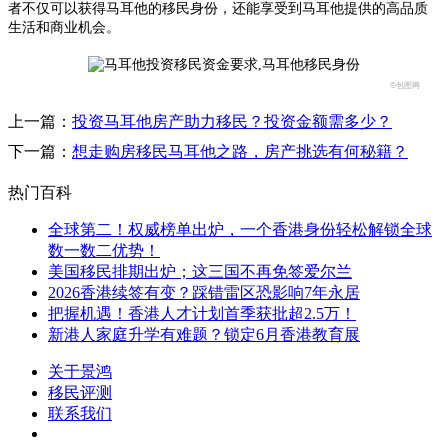
者不仅可以获得马耳他的移民身份，还能享受到马耳他提供的高品质
生活和商业机会。
©包图网
上一篇：
投资马耳他房产助力移民？投资金额需多少？
下一篇：
想走购房移民马耳他之路，房产挑选有何秘籍？
热门百科
全球第二！权威榜单出炉，一个香港身份轻松解锁全球
数一数二优势！
美国移民排期出炉；这三国不再免签爱尔兰
2026香港续签有变？踩错雷区恐影响7年永居
把握机遇！香港人才计划首季获批超2.5万！
新港人家庭升学有难题？锁定6月香港教育展
关于景鸿
移民评测
联系我们