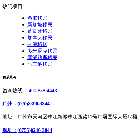
热门项目
希腊移民
新加坡移民
葡萄牙移民
加拿大移民
香港移居
多米尼克移民
塞浦路斯移民
马其他移民
联系景鸿
咨询热线：
400-888-4448
广州：(020)8396-3844
地址：广州市天河区珠江新城珠江西路17号广晟国际大厦14楼
深圳：(0755)8246-3844