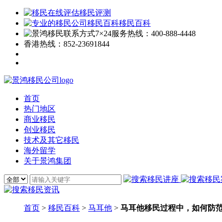
移民评测
移民百科
7×24服务热线：
400-888-4448
香港热线：
852-23691844
首页
热门地区
商业移民
创业移民
技术及其它移民
海外留学
关于景鸿集团
首页
>
移民百科
>
马耳他
>
马耳他移民过程中，如何防