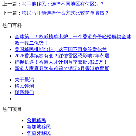
上一篇：
马耳他移民：选择不同地区有何区别？
下一篇：
移民马耳他选择什么方式比较简单省钱？
热门百科
全球第二！权威榜单出炉，一个香港身份轻松解锁全球
数一数二优势！
美国移民排期出炉；这三国不再免签爱尔兰
2026香港续签有变？踩错雷区恐影响7年永居
把握机遇！香港人才计划首季获批超2.5万！
新港人家庭升学有难题？锁定6月香港教育展
关于景鸿
移民评测
联系我们
热门项目
希腊移民
新加坡移民
葡萄牙移民