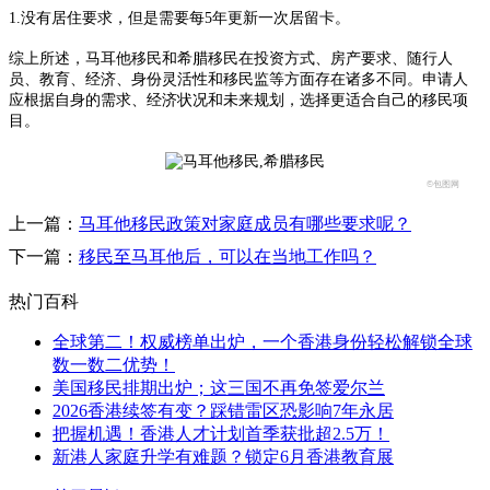
1.没有居住要求，但是需要每5年更新一次居留卡。
综上所述，马耳他移民和希腊移民在投资方式、房产要求、随行人
员、教育、经济、身份灵活性和移民监等方面存在诸多不同。申请人
应根据自身的需求、经济状况和未来规划，选择更适合自己的移民项
目。
©包图网
上一篇：
马耳他移民政策对家庭成员有哪些要求呢？
下一篇：
移民至马耳他后，可以在当地工作吗？
热门百科
全球第二！权威榜单出炉，一个香港身份轻松解锁全球
数一数二优势！
美国移民排期出炉；这三国不再免签爱尔兰
2026香港续签有变？踩错雷区恐影响7年永居
把握机遇！香港人才计划首季获批超2.5万！
新港人家庭升学有难题？锁定6月香港教育展