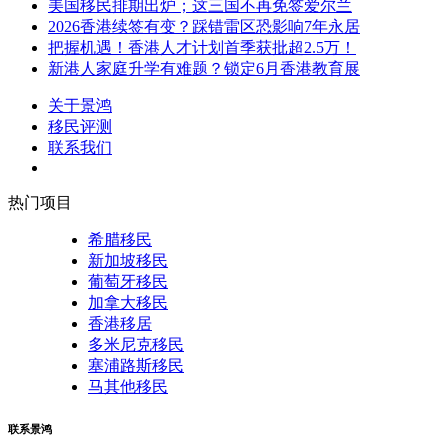
美国移民排期出炉；这三国不再免签爱尔兰
2026香港续签有变？踩错雷区恐影响7年永居
把握机遇！香港人才计划首季获批超2.5万！
新港人家庭升学有难题？锁定6月香港教育展
关于景鸿
移民评测
联系我们
热门项目
希腊移民
新加坡移民
葡萄牙移民
加拿大移民
香港移居
多米尼克移民
塞浦路斯移民
马其他移民
联系景鸿