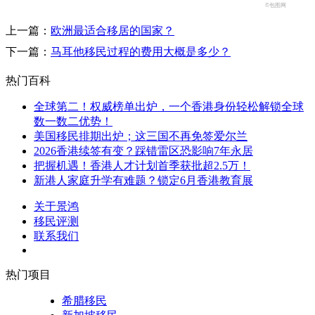
©包图网
上一篇：
欧洲最适合移居的国家？
下一篇：
马耳他移民过程的费用大概是多少？
热门百科
全球第二！权威榜单出炉，一个香港身份轻松解锁全球
数一数二优势！
美国移民排期出炉；这三国不再免签爱尔兰
2026香港续签有变？踩错雷区恐影响7年永居
把握机遇！香港人才计划首季获批超2.5万！
新港人家庭升学有难题？锁定6月香港教育展
关于景鸿
移民评测
联系我们
热门项目
希腊移民