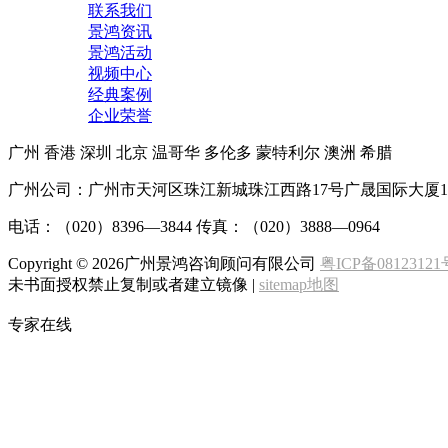
联系我们
景鸿资讯
景鸿活动
视频中心
经典案例
企业荣誉
广州
香港
深圳
北京
温哥华
多伦多
蒙特利尔
澳洲
希腊
广州公司：广州市天河区珠江新城珠江西路17号广晟国际大厦1
电话：（020）8396—3844 传真：（020）3888—0964
Copyright ©
2026广州景鸿咨询顾问有限公司
粤ICP备08123121
未书面授权禁止复制或者建立镜像 |
sitemap地图
专家在线