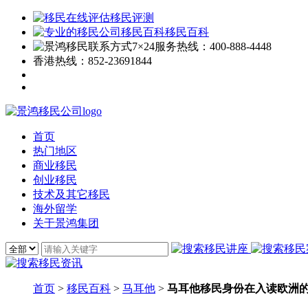
移民评测
移民百科
7×24服务热线：
400-888-4448
香港热线：
852-23691844
首页
热门地区
商业移民
创业移民
技术及其它移民
海外留学
关于景鸿集团
首页
>
移民百科
>
马耳他
>
马耳他移民身份在入读欧洲