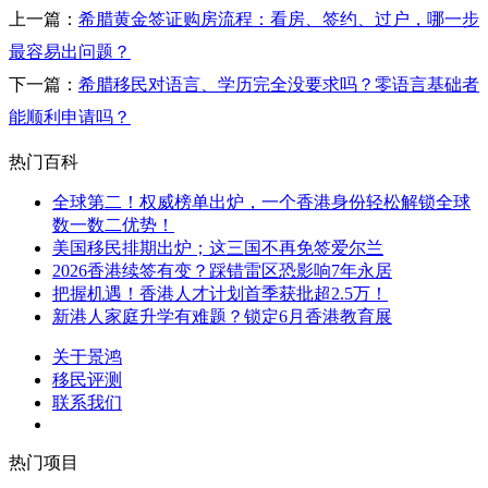
上一篇：
希腊黄金签证购房流程：看房、签约、过户，哪一步
最容易出问题？
下一篇：
希腊移民对语言、学历完全没要求吗？零语言基础者
能顺利申请吗？
热门百科
全球第二！权威榜单出炉，一个香港身份轻松解锁全球
数一数二优势！
美国移民排期出炉；这三国不再免签爱尔兰
2026香港续签有变？踩错雷区恐影响7年永居
把握机遇！香港人才计划首季获批超2.5万！
新港人家庭升学有难题？锁定6月香港教育展
关于景鸿
移民评测
联系我们
热门项目