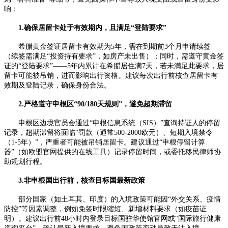
响：​
1.确保居留卡处于有效期内，且满足“登陆要求”​
希腊黄金签证居留卡有效期为5年，需在到期前3个月申请续签
（续签需满足“投资持有要求”，如房产未出售）；同时，需遵守黄金签
证的“登陆要求”——5年内累计在希腊居住满7天，若未满足此要求，居
留卡可能被吊销，进而影响出行资格。建议每次出行前核查居留卡有
效期及登陆记录，确保身份合法。​
2.严格遵守申根区“90/180天规则”，避免超期滞留​
申根区边境官员会通过“申根信息系统（SIS）”查询持证人的停留
记录，超期滞留将面临“罚款（通常500-2000欧元）、短期入境禁令
（1-5年）”，严重者可能被吊销居留卡。建议通过“申根停留计算
器”（如欧盟官网提供的在线工具）记录停留时间，或委托移民律师协
助规划行程。​
3.非申根国出行前，核查目标国最新政策​
部分国家（如土耳其、印度）的入境政策可能因“外交关系、疫情
防控”等因素调整，例如免签时限缩短、新增材料要求（如疫苗证
明）。建议出行前48小时内登录目标国驻华使馆官网或“国际旅行健康