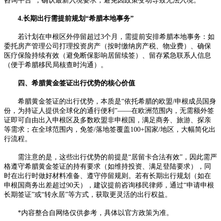
咨询平台”，确认最新入境要求，避免因政策变动导致无法入境。​
4.长期出行需提前规划“希腊本地事务”​
若计划在申根区外停留超过3个月，需提前安排希腊本地事务：如
委托房产管理公司打理投资房产（按时缴纳房产税、物业费）、确保
医疗保险持续有效（避免断保影响居留续签）、留存紧急联系人信息
（便于希腊移民局核查时沟通）。​
四、希腊黄金签证出行优势的核心价值​
希腊黄金签证的出行优势，本质是“依托希腊的欧盟/申根成员国身
份，为持证人提供全球化的通行便利”——在欧洲范围内，无需额外签
证即可自由出入申根区及多数欧盟非申根国，满足商务、旅游、探亲
等需求；在全球范围内，免签/落地签覆盖100+国家/地区，大幅简化出
行流程。​
需注意的是，这些出行优势的前提是“居留卡合法有效”，因此需严
格遵守希腊黄金签证的持有要求（如维持投资、满足登陆要求），同
时在出行时做好材料准备、遵守停留规则。若有长期出行规划（如在
申根国商务出差超过90天），建议提前咨询移民律师，通过“申请申根
长期签证”或“转永居”等方式，获取更灵活的出行权益。
*内容整合自网络仅供参考，具体以官方政策为准。