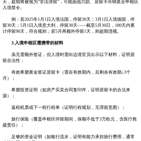
天，超期将被视为“非法滞留”，可能面临罚款、居留卡吊销甚至申根区
入境禁令。​
例：若2025年1月1日入境法国，停留30天；3月1日入境德国，停
留30天；5月1日入境意大利，停留30天——截至5月30日，180天内累
计停留90天，符合规则；若5月再额外停留1天，则超期违规。​
3.入境申根区需携带的材料​
虽无需额外签证，但入境时需向边境官员出示以下材料，证明居
留合法性：​
有效希腊黄金签证居留卡（需在有效期内，且剩余有效期≥3个
月）；​
希腊投资证明（如房产买卖合同复印件，证明居留卡的合法来
源）；​
返程机票或下一程行程单（证明行程规划，无滞留意图）；​
旅行保险（覆盖申根区停留期间，保额不低于3万欧元，含医疗救
援责任）；​
足够的资金证明（如银行流水，证明有能力承担旅行费用，通常