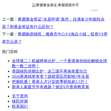
©包图网
上一篇：
希腊黄金签证“永居申请”条件：住满多少年能转永
居？和黄金签证有什么区别？​
下一篇：
希腊购房移民：雅典市中心VS海边小镇，投资VS养
老怎么选？
热门百科
全球第二！权威榜单出炉，一个香港身份轻松解锁全球
数一数二优势！
美国移民排期出炉；这三国不再免签爱尔兰
2026香港续签有变？踩错雷区恐影响7年永居
把握机遇！香港人才计划首季获批超2.5万！
新港人家庭升学有难题？锁定6月香港教育展
关于景鸿
移民评测
联系我们