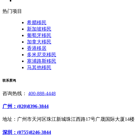
热门项目
希腊移民
新加坡移民
葡萄牙移民
加拿大移民
香港移居
多米尼克移民
塞浦路斯移民
马其他移民
联系景鸿
咨询热线：
400-888-4448
广州：(020)8396-3844
地址：广州市天河区珠江新城珠江西路17号广晟国际大厦14楼
深圳：(0755)8246-3844