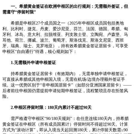
一、希腊黄金签证在欧洲申根区的出行规则：无需额外签证，但
需遵守“停留时限”​
希腊是申根区27个成员国之一（2025年申根区成员国包括奥地
利、比利时、捷克、丹麦、爱沙尼亚、芬兰、法国、德国、希腊、匈
牙利、冰岛、意大利、拉脱维亚、列支敦士登、立陶宛、卢森堡、马
耳他、荷兰、挪威、波兰、葡萄牙、斯洛伐克、斯洛文尼亚、西班
牙、瑞典、瑞士、克罗地亚），持有效希腊黄金签证居留卡，可享受
申根区“自由通行”待遇，核心规则如下：​
1.无需额外申请申根签证​
持希腊黄金签证居留卡（有效期内），无需单独申请申根签证，
可直接从希腊或其他申根国入境，无需在机场/边境办理额外签证手
续。这一优势区别于“非申根国居留卡”（如部分亚洲国家居留卡）——
后者前往申根国仍需提前申请短期申根签证，流程繁琐且存在拒签风
险。​
2.申根区停留时限：180天内累计不超过90天​
需严格遵守申根区“90/180天规则”：在任意连续180天内，持希腊
黄金签证在申根区（所有成员国累计）停留时间不得超过90天。计算
方式为“滚动计算”，即从入境当天起回溯180天，累计停留天数需≤90