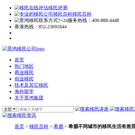
移民评测
移民百科
7×24服务热线：
400-888-4448
香港热线：
852-23691844
首页
热门地区
商业移民
创业移民
技术及其它移民
海外留学
关于景鸿集团
首页
>
移民百科
>
希腊
>
希腊不同城市的移民生活有差