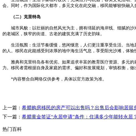
会。同时，作为国际化大都市，多元文化在此交融，移民能够较快融入
（二）克里特岛
城市风貌：以壮丽的自然风光为主，拥有绵延的海岸线、细腻的沙滩
的老城区，狭窄的街道、古老的建筑充满了历史韵味。
生活氛围：生活节奏缓慢，悠闲惬意，人们更注重享受生活。当地居
的人。移民在此能感受到浓厚的地中海生活气息，享受阳光沙滩，体验
雅典和克里特岛各有优劣。如果追求丰富的教育医疗资源、多元的就
力。移民者需根据自身及家庭的需求、偏好和发展规划，审慎权衡，做
*内容整合自网络仅供参考，具体以官方政策为准。
上一篇：
希腊购房移民的房产可以出售吗？出售后会影响居留
下一篇：
希腊黄金签证“永居申请”条件：住满多少年能转永居
热门百科