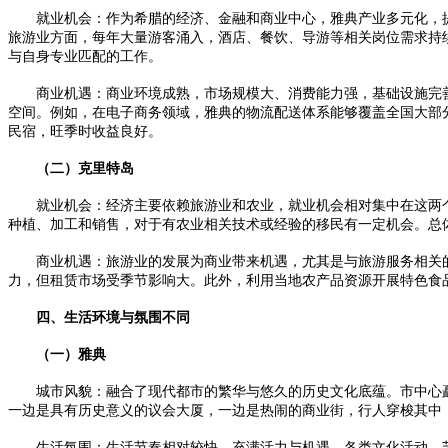
就业机会：作为希腊的经济、金融和商业中心，雅典产业多元化，提
旅游业方面，每年大量游客涌入，酒店、餐饮、导游等相关岗位需求持
与自身专业匹配的工作。
商业机遇：商业环境成熟，市场规模大、消费能力强，基础设施完善
空间。例如，在电子商务领域，雅典的物流配送体系能够覆盖全国大部
民宿，旺季时收益良好。
（二）克里特岛
就业机会：经济主要依赖旅游业和农业，就业机会相对集中在这两个
种植、加工和销售，对于有农业相关技术或经验的移民有一定机会。总
商业机遇：旅游业的发展为商业带来机遇，尤其是与旅游服务相关的
力，但租赁市场受季节影响大。此外，利用当地农产品资源开展特色食
四、生活环境与氛围不同
（一）雅典
城市风貌：融合了现代都市的繁华与悠久的历史文化底蕴。市中心矗
一边是具有历史意义的议会大厦，一边是热闹的商业街，行人穿梭其中
生活氛围：生活节奏相对较快，充满活力与机遇，各类文化活动、艺