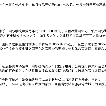
富且价格实惠，每月食品开销约300-450欧元。公共交通虽不如雅
学校学费每年约7000-15000欧元，课程设置国际化，采用国际通用课
此外，雅典还有多所知名公立大学，如雅典大学，为希腊乃至欧洲培养了大量
数量相对较少，学费每年5000-10000欧元；私立学校学费3000
部分学校也在逐步引入国际化教育理念和课程，但整体教育资源丰富度和
涵盖各类专科领域，能够提供高水平的医疗服务。公共医疗体系对合法居
优质的医疗服务，在遇到重大疾病或复杂医疗需求时，雅典的医疗资源能
在医疗技术、设备先进程度以及专科种类上与雅典存在差距。不过，当地
但对于一些罕见病或复杂疾病的治疗，可能需要转至雅典等大城市的医院