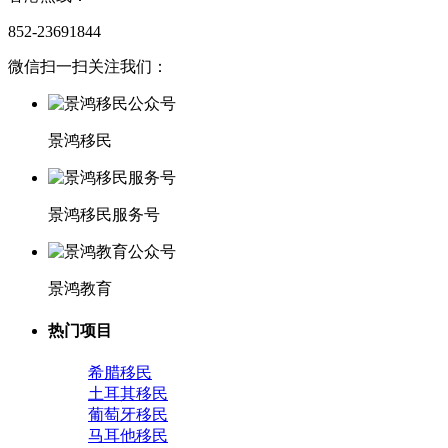
852-23691844
微信扫一扫关注我们：
景鸿移民
景鸿移民服务号
景鸿教育
热门项目
希腊移民
土耳其移民
葡萄牙移民
马耳他移民