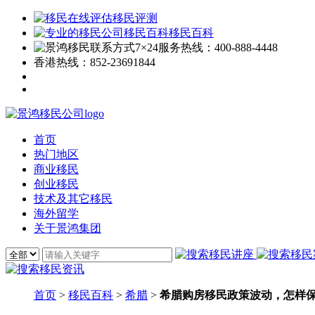
移民评测
移民百科
7×24服务热线：
400-888-4448
香港热线：
852-23691844
首页
热门地区
商业移民
创业移民
技术及其它移民
海外留学
关于景鸿集团
首页
>
移民百科
>
希腊
>
希腊购房移民政策波动，怎样