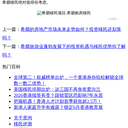
希腊移民绝对值得你考虑。
©包图网
上一篇：
希腊的房地产市场未来走势如何？投资移民还划算
吗？
下一篇：
希腊旅游业蓬勃发展下的投资机遇与移民优势你了解
吗？
热门百科
全球第二！权威榜单出炉，一个香港身份轻松解锁全球
数一数二优势！
美国移民排期出炉；这三国不再免签爱尔兰
2026香港续签有变？踩错雷区恐影响7年永居
把握机遇！香港人才计划首季获批超2.5万！
新港人家庭升学有难题？锁定6月香港教育展
关于景鸿
移民评测