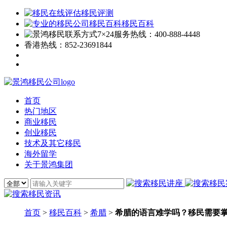
移民评测
移民百科
7×24服务热线：
400-888-4448
香港热线：
852-23691844
首页
热门地区
商业移民
创业移民
技术及其它移民
海外留学
关于景鸿集团
首页
>
移民百科
>
希腊
>
希腊的语言难学吗？移民需要