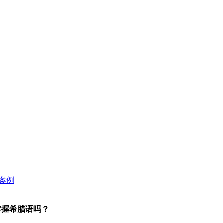
掌握希腊语吗？