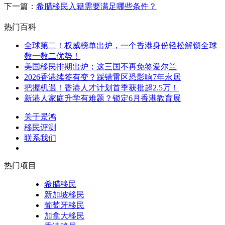
下一篇：
希腊移民入籍需要满足哪些条件？
热门百科
全球第二！权威榜单出炉，一个香港身份轻松解锁全球
数一数二优势！
美国移民排期出炉；这三国不再免签爱尔兰
2026香港续签有变？踩错雷区恐影响7年永居
把握机遇！香港人才计划首季获批超2.5万！
新港人家庭升学有难题？锁定6月香港教育展
关于景鸿
移民评测
联系我们
热门项目
希腊移民
新加坡移民
葡萄牙移民
加拿大移民