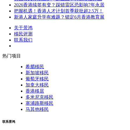
2026香港续签有变？踩错雷区恐影响7年永居
把握机遇！香港人才计划首季获批超2.5万！
新港人家庭升学有难题？锁定6月香港教育展
关于景鸿
移民评测
联系我们
热门项目
希腊移民
新加坡移民
葡萄牙移民
加拿大移民
香港移居
多米尼克移民
塞浦路斯移民
马其他移民
联系景鸿