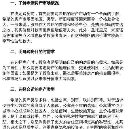
一、了解希腊房产市场概况
在决定购房前，首先需要对希腊的房产市场有一个全面的了解。
希腊的房产市场因地区、类型、新旧程度等因素而异，价格差异较
大。一般来说，雅典作为希腊的首都和经济中心，是购房移民的首选
之地，其房价相对较高但保值增值潜力大。此外，圣托里尼、米克诺
斯等旅游热点区域也备受投资者青睐，但这些地区的房价通常较高且
季节性波动较大。
二、明确购房目的与需求
在选择房产时，投资者需要明确自己的购房目的与需求。如果是
为了自住，那么需要考虑房产的地理位置、交通便利性、生活配套设
施等因素；如果是为了投资出租，那么需要关注房产的租金回报率、
出租市场活跃度以及未来升值潜力等因素。
三、选择合适的房产类型
希腊的房产类型多样，包括公寓、别墅、联排别墅等。对于追求
便捷生活方式的家庭或个人来说，公寓是不错的选择。公寓通常位于
城市中心或成熟的社区内，交通便利，生活设施齐全，且价格相对亲
民，易于出租或转手。然而，公寓的私密性和空间感可能略逊于别
墅。相比之下，别墅则提供了更大的居住空间和更高的私密性，尤其
适合追求高品质生活、注重家庭隐私的投资者。但别墅的购买和维护