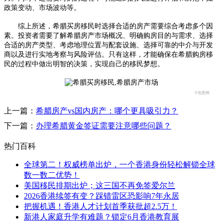
政策变动、市场波动等。
综上所述，希腊买房移民时选择合适的房产需要综合考虑多个因
素。投资者需要了解希腊房产市场概况、明确购房目的与需求、选择
合适的房产类型、考虑地理位置与配套设施、选择可靠的中介与开发
商以及进行实地考察与风险评估。只有这样，才能确保在希腊购房移
民的过程中做出明智的决策，实现自己的移民梦想。
©包图网
上一篇：
希腊房产vs国内房产：哪个更具吸引力？
下一篇：
办理希腊黄金签证需要注意哪些问题？
热门百科
全球第二！权威榜单出炉，一个香港身份轻松解锁全球
数一数二优势！
美国移民排期出炉；这三国不再免签爱尔兰
2026香港续签有变？踩错雷区恐影响7年永居
把握机遇！香港人才计划首季获批超2.5万！
新港人家庭升学有难题？锁定6月香港教育展