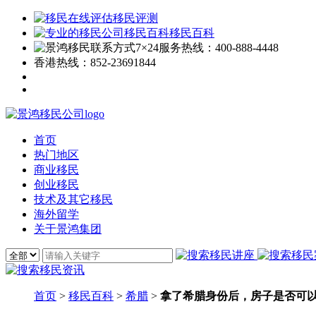
移民评测
移民百科
7×24服务热线：
400-888-4448
香港热线：
852-23691844
首页
热门地区
商业移民
创业移民
技术及其它移民
海外留学
关于景鸿集团
首页
>
移民百科
>
希腊
>
拿了希腊身份后，房子是否可