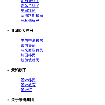
葡萄牙移民
爱尔兰移民
英国移民
塞浦路斯移民
马耳他移民
亚洲&大洋洲
中国香港移居
泰国签证
马来西亚移民
韩国移民
新加坡移民
景鸿旗下
景鸿移民
景鸿教育
景鸿汇
关于景鸿集团