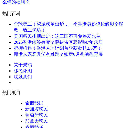
么样的福利？
热门百科
全球第二！权威榜单出炉，一个香港身份轻松解锁全球
数一数二优势！
美国移民排期出炉；这三国不再免签爱尔兰
2026香港续签有变？踩错雷区恐影响7年永居
把握机遇！香港人才计划首季获批超2.5万！
新港人家庭升学有难题？锁定6月香港教育展
关于景鸿
移民评测
联系我们
热门项目
希腊移民
新加坡移民
葡萄牙移民
加拿大移民
香港移居