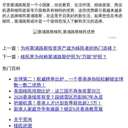
尽管塞浦路斯是一个小国家，但在教育、生活环境、税收政策、商业
机遇和移民政策等方面都具有独特的优势。这些优势吸引着越来越多
的人选择移民塞浦路斯，在这里开启美好的新生活。如果您也在考虑
移民，塞浦路斯或许是一个值得您深入了解和关注的选择。
©包图网
上一篇：
为何塞浦路斯投资房产成为移民者的热门选择？
下一篇：
移民界为何称塞浦路斯护照为“万能”护照？
热门百科
全球第二！权威榜单出炉，一个香港身份轻松解锁全球
数一数二优势！
美国移民排期出炉；这三国不再免签爱尔兰
2026香港续签有变？踩错雷区恐影响7年永居
把握机遇！香港人才计划首季获批超2.5万！
新港人家庭升学有难题？锁定6月香港教育展
关于景鸿
移民评测