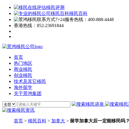
移民评测
移民百科
7×24服务热线：
400-888-4448
香港热线：
852-23691844
首页
热门地区
商业移民
创业移民
技术及其它移民
海外留学
关于景鸿集团
首页
>
移民百科
>
加拿大
>
留学加拿大后一定能移民吗