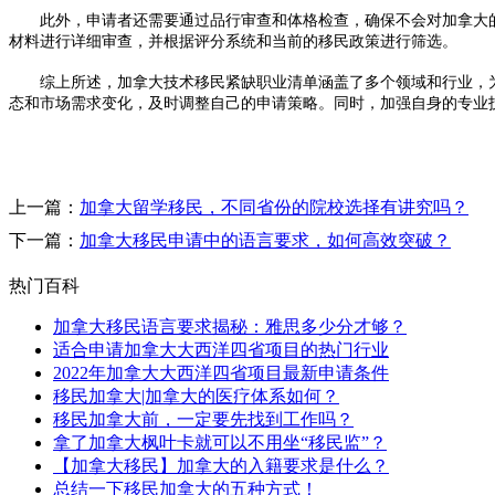
此外，申请者还需要通过品行审查和体格检查，确保不会对加拿大的
材料进行详细审查，并根据评分系统和当前的移民政策进行筛选。
综上所述，加拿大技术移民紧缺职业清单涵盖了多个领域和行业，为
态和市场需求变化，及时调整自己的申请策略。同时，加强自身的专业
上一篇：
加拿大留学移民，不同省份的院校选择有讲究吗？
下一篇：
加拿大移民申请中的语言要求，如何高效突破？
热门百科
加拿大移民语言要求揭秘：雅思多少分才够？​
适合申请加拿大大西洋四省项目的热门行业
2022年加拿大大西洋四省项目最新申请条件
移民加拿大|加拿大的医疗体系如何？
移民加拿大前，一定要先找到工作吗？
拿了加拿大枫叶卡就可以不用坐“移民监”？
【加拿大移民】加拿大的入籍要求是什么？
总结一下移民加拿大的五种方式！