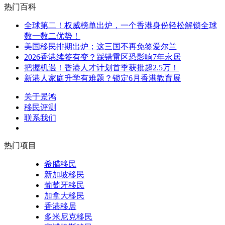
热门百科
全球第二！权威榜单出炉，一个香港身份轻松解锁全球
数一数二优势！
美国移民排期出炉；这三国不再免签爱尔兰
2026香港续签有变？踩错雷区恐影响7年永居
把握机遇！香港人才计划首季获批超2.5万！
新港人家庭升学有难题？锁定6月香港教育展
关于景鸿
移民评测
联系我们
热门项目
希腊移民
新加坡移民
葡萄牙移民
加拿大移民
香港移居
多米尼克移民