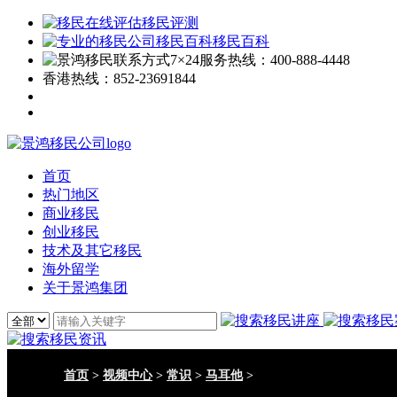
移民评测
移民百科
7×24服务热线：
400-888-4448
香港热线：
852-23691844
首页
热门地区
商业移民
创业移民
技术及其它移民
海外留学
关于景鸿集团
首页
>
视频中心
>
常识
>
马耳他
>