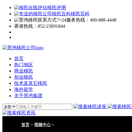
移民评测
移民百科
7×24服务热线：
400-888-4448
香港热线：
852-23691844
首页
热门地区
商业移民
创业移民
技术及其它移民
海外留学
关于景鸿集团
首页
>
视频中心
>