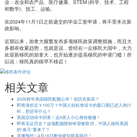
业：农业和农产品、医疗健康、STEM (科学、技术、工程
和数学)、技工、运输。
在2024年11月1日之前递交的毕业工签申请，将不受本次新
政影响。
近期以来，加拿大频繁发布多项移民政策调整措施，而且大
多都有收紧趋势，也就是说，曾经在一众移民大国中，大力
欢迎新移民的加拿大，也开始逐步提高移民的申请门槛！所
以说：移民真的移早不移迟！
相关文章
2026财年美国移民配额公布！创历史新高？
即将涨价近￥100万？中国人轻松拿绿卡的窗口期已进入倒计
时，您还等什么？
美国启动绿卡回查！这4类人小心身份被撤！
即将见证历史？这项配额限制有望被取消，中国人移民美国
的“春天”要来了？
直播预约 | 4月16日教你规划留美路径！