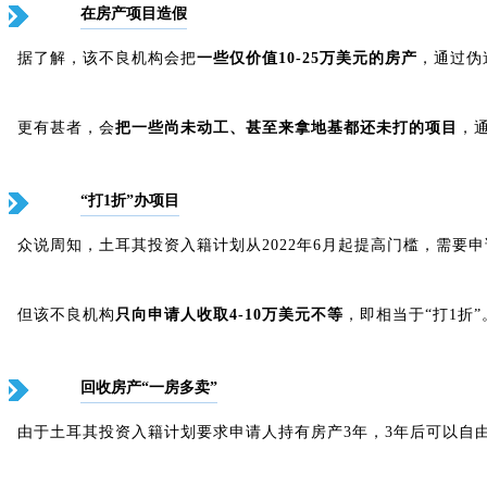
在房产项目造假
据了解，该不良机构会把
一些仅价值10-25万美元的房产
，通过伪
更有甚者，会
把一些尚未动工、甚至来拿地基都还未打的项目
，
“打1折”办项目
众说周知，土耳其投资入籍计划从2022年6月起提高门槛，需要
但该不良机构
只向申请人收取4-10万美元不等
，即相当于“打1折
回收房产“一房多卖”
由于土耳其投资入籍计划要求申请人持有房产3年，3年后可以自