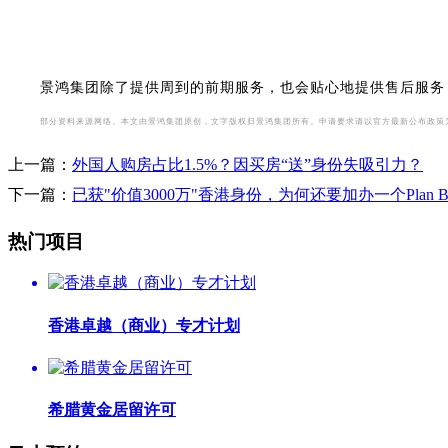
景鸿集团除了提供周到的前期服务，也会贴心地提供售后服务
部分资料来源网络。本文由景鸿集团原创，文字版权归景鸿集团所有。申请要求请以官方最新公布政策
上一篇：
外国人购房占比1.5%？因买房“送”身份失吸引力？
下一篇：
已获"价值3000万"香港身份，为何还要加办一个Plan 
热门项目
香港卓越（商业）专才计划
希腊黄金居留许可