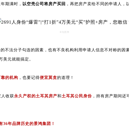
三年期满时，
以空壳公司将房产买回
，再把房产卖给不同的申请人，以
©包图网
门的不法分子勾连的因素，也有不良机构利用申请人信息不对称的因素
4万美元就能搞定。
可靠的机构
，也要记得
便宜莫贪
的道理！
家人收获
永久产权的土耳其房产
和
土耳其公民身份
，持有房产期间还
有36年品牌历史的
景鸿集团
！