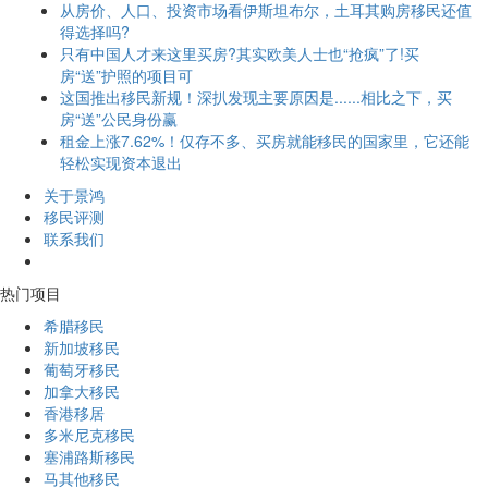
从房价、人口、投资市场看伊斯坦布尔，土耳其购房移民还值
得选择吗?
只有中国人才来这里买房?其实欧美人士也“抢疯”了!买
房“送”护照的项目可
这国推出移民新规！深扒发现主要原因是......相比之下，买
房“送”公民身份赢
租金上涨7.62%！仅存不多、买房就能移民的国家里，它还能
轻松实现资本退出
关于景鸿
移民评测
联系我们
热门项目
希腊移民
新加坡移民
葡萄牙移民
加拿大移民
香港移居
多米尼克移民
塞浦路斯移民
马其他移民