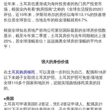
近年来，土耳其也逐渐成为海外投资者的热门房产投资市
场，根据业内有着“购房指南”之称的《全球生活报告2020》
评估，近10年来，伊斯坦布尔的房价以每年13.1%的快速增
长位居全球首位，当地去年的租金涨幅就有6.7%
根据全球知名房地产咨询公司莱坊国际最新的全球房价指数
显示，截至今年第二季度，土耳其房价与去年同期相比上涨
25%，居全球涨幅首位！远远抛离全球房价涨幅的平均水
平！
强大的身份价值
在
土耳其购房移民
，可以直接一步到位为自己、配偶和18岁
以下未婚子女取得土耳其护照。土耳其护照可免签/落地签
全球110多个国家和地区外，还能实现曲线移民英美的目
的。
※美国
土耳其可申请美国E-2签证，凭E-2签证申请人、配偶及21
岁以下子女即可前往美国生活，子女享美国公立教育资源。