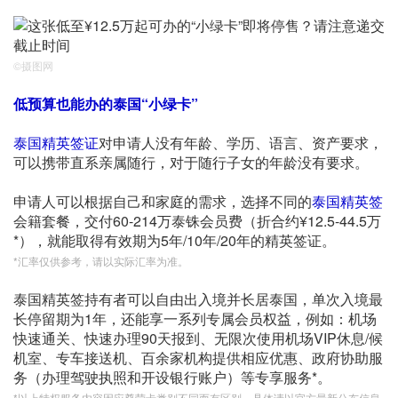
©摄图网
低预算也能办的泰国“小绿卡”
泰国精英签证
对申请人没有年龄、学历、语言、资产要求，
可以携带直系亲属随行，对于随行子女的年龄没有要求。
申请人可以根据自己和家庭的需求，选择不同的
泰国精英签
会籍套餐，交付60-214万泰铢会员费（折合约¥12.5-44.5万
*），就能取得有效期为5年/10年/20年的精英签证。
*汇率仅供参考，请以实际汇率为准。
泰国精英签持有者可以自由出入境并长居泰国，单次入境最
长停留期为1年，还能享一系列专属会员权益，例如：机场
快速通关、快速办理90天报到、无限次使用机场VIP休息/候
机室、专车接送机、百余家机构提供相应优惠、政府协助服
务（办理驾驶执照和开设银行账户）等专享服务*。
*以上特权服务内容因应尊荣卡类别不同而有区别，具体请以官方最新公布信息